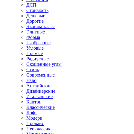
ДСП
Стоимость
Дешевые
Дорогие
Эконом-класс
Элитные
Форма
П-образные
Угловые
Прямые
Радиусные
Скошенные углы
Стиль
Современные
Евро
Английские
Дизайнерские
Итальянские
Кантри
Классические
Лофт
Модерн
Прованс
Неоклассика