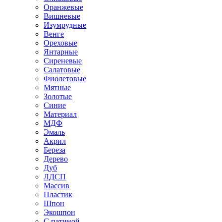
Оранжевые
Вишневые
Изумрудные
Венге
Ореховые
Янтарные
Сиреневые
Салатовые
Фиолетовые
Мятные
Золотые
Синие
Материал
МДФ
Эмаль
Акрил
Береза
Дерево
Дуб
ЛДСП
Массив
Пластик
Шпон
Экошпон
С патиной