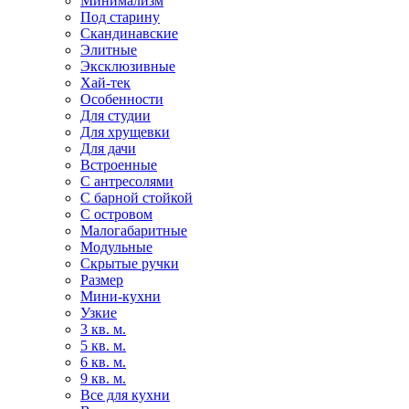
Минимализм
Под старину
Скандинавские
Элитные
Эксклюзивные
Хай-тек
Особенности
Для студии
Для хрущевки
Для дачи
Встроенные
С антресолями
С барной стойкой
С островом
Малогабаритные
Модульные
Скрытые ручки
Размер
Мини-кухни
Узкие
3 кв. м.
5 кв. м.
6 кв. м.
9 кв. м.
Все для кухни