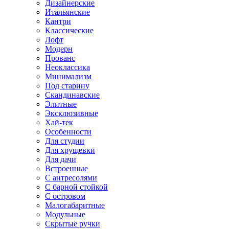
Дизайнерские
Итальянские
Кантри
Классические
Лофт
Модерн
Прованс
Неоклассика
Минимализм
Под старину
Скандинавские
Элитные
Эксклюзивные
Хай-тек
Особенности
Для студии
Для хрущевки
Для дачи
Встроенные
С антресолями
С барной стойкой
С островом
Малогабаритные
Модульные
Скрытые ручки