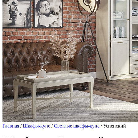
Главная
/
Шкафы-купе
/
Светлые шкафы-купе
/ Успенский