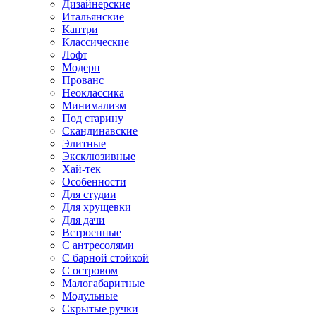
Дизайнерские
Итальянские
Кантри
Классические
Лофт
Модерн
Прованс
Неоклассика
Минимализм
Под старину
Скандинавские
Элитные
Эксклюзивные
Хай-тек
Особенности
Для студии
Для хрущевки
Для дачи
Встроенные
С антресолями
С барной стойкой
С островом
Малогабаритные
Модульные
Скрытые ручки