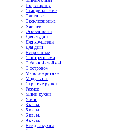
Минимализм
Под старину
Скандинавские
Элитные
Эксклюзивные
Хай-тек
Особенности
Для студии
Для хрущевки
Для дачи
Встроенные
С антресолями
С барной стойкой
С островом
Малогабаритные
Модульные
Скрытые ручки
Размер
Мини-кухни
Узкие
3 кв. м.
5 кв. м.
6 кв. м.
9 кв. м.
Все для кухни