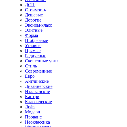
ДСП
Стоимость
Дешевые
Дорогие
Эконом-класс
Элитные
Форма
П-образные
Угловые
Прямые
Радиусные
Скошенные углы
Стиль
Современные
Евро
Английские
Дизайнерские
Итальянские
Кантри
Классические
Лофт
Модерн
Прованс
Неоклассика