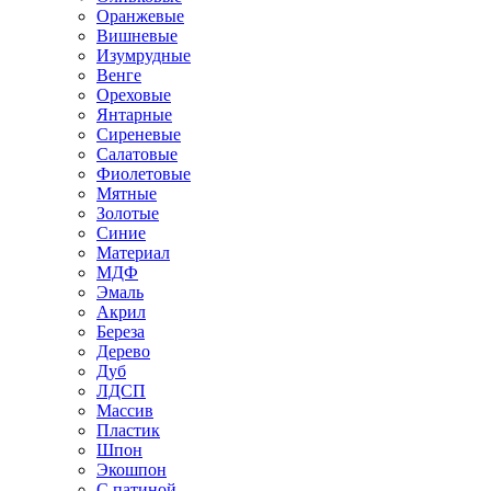
Оранжевые
Вишневые
Изумрудные
Венге
Ореховые
Янтарные
Сиреневые
Салатовые
Фиолетовые
Мятные
Золотые
Синие
Материал
МДФ
Эмаль
Акрил
Береза
Дерево
Дуб
ЛДСП
Массив
Пластик
Шпон
Экошпон
С патиной