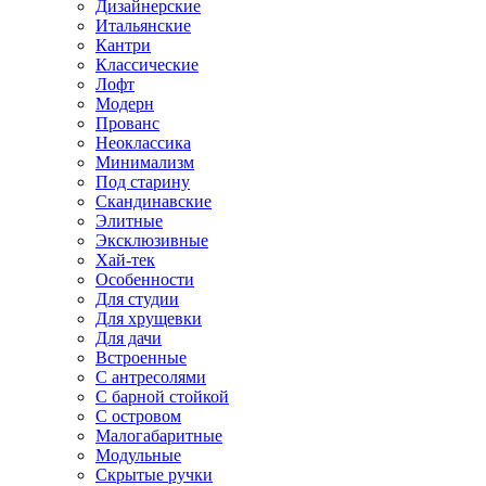
Дизайнерские
Итальянские
Кантри
Классические
Лофт
Модерн
Прованс
Неоклассика
Минимализм
Под старину
Скандинавские
Элитные
Эксклюзивные
Хай-тек
Особенности
Для студии
Для хрущевки
Для дачи
Встроенные
С антресолями
С барной стойкой
С островом
Малогабаритные
Модульные
Скрытые ручки