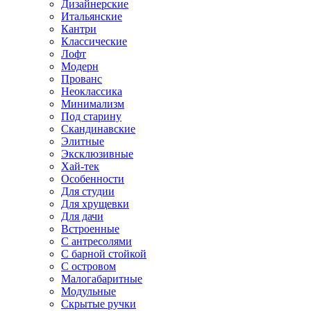
Дизайнерские
Итальянские
Кантри
Классические
Лофт
Модерн
Прованс
Неоклассика
Минимализм
Под старину
Скандинавские
Элитные
Эксклюзивные
Хай-тек
Особенности
Для студии
Для хрущевки
Для дачи
Встроенные
С антресолями
С барной стойкой
С островом
Малогабаритные
Модульные
Скрытые ручки