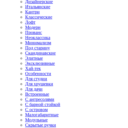
Дизайнерские
Итальянские
Кантри
Классические
Лофт
Модерн
Прованс
Неоклассика
Минимализм
Под старину
Скандинавские
Элитные
Эксклюзивные
Хай-тек
Особенности
Для студии
Для хрущевки
Для дачи
Встроенные
С антресолями
С барной стойкой
С островом
Малогабаритные
Модульные
Скрытые ручки