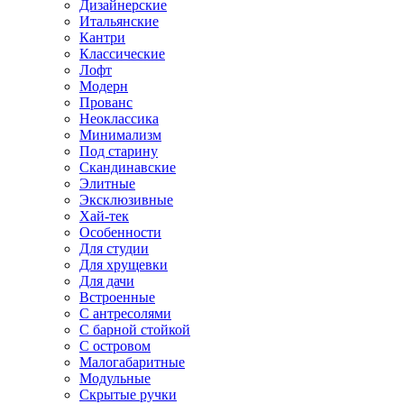
Дизайнерские
Итальянские
Кантри
Классические
Лофт
Модерн
Прованс
Неоклассика
Минимализм
Под старину
Скандинавские
Элитные
Эксклюзивные
Хай-тек
Особенности
Для студии
Для хрущевки
Для дачи
Встроенные
С антресолями
С барной стойкой
С островом
Малогабаритные
Модульные
Скрытые ручки