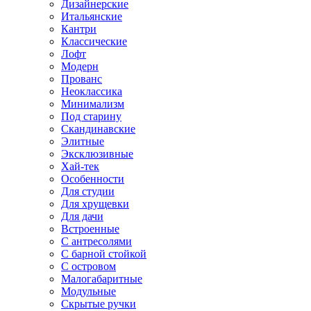
Дизайнерские
Итальянские
Кантри
Классические
Лофт
Модерн
Прованс
Неоклассика
Минимализм
Под старину
Скандинавские
Элитные
Эксклюзивные
Хай-тек
Особенности
Для студии
Для хрущевки
Для дачи
Встроенные
С антресолями
С барной стойкой
С островом
Малогабаритные
Модульные
Скрытые ручки