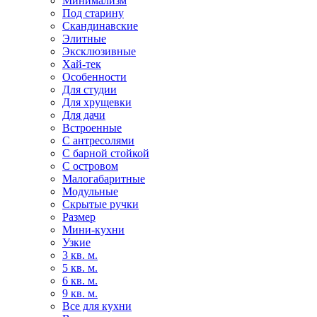
Минимализм
Под старину
Скандинавские
Элитные
Эксклюзивные
Хай-тек
Особенности
Для студии
Для хрущевки
Для дачи
Встроенные
С антресолями
С барной стойкой
С островом
Малогабаритные
Модульные
Скрытые ручки
Размер
Мини-кухни
Узкие
3 кв. м.
5 кв. м.
6 кв. м.
9 кв. м.
Все для кухни