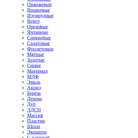
Оранжевые
Вишневые
Изумрудные
Венге
Ореховые
Янтарные
Сиреневые
Салатовые
Фиолетовые
Мятные
Золотые
Синие
Материал
МДФ
Эмаль
Акрил
Береза
Дерево
Дуб
ЛДСП
Массив
Пластик
Шпон
Экошпон
С патиной