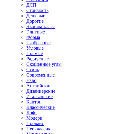
ДСП
Стоимость
Дешевые
Дорогие
Эконом-класс
Элитные
Форма
П-образные
Угловые
Прямые
Радиусные
Скошенные углы
Стиль
Современные
Евро
Английские
Дизайнерские
Итальянские
Кантри
Классические
Лофт
Модерн
Прованс
Неоклассика