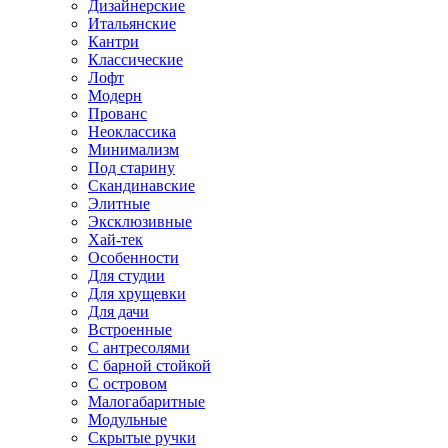
Дизайнерские
Итальянские
Кантри
Классические
Лофт
Модерн
Прованс
Неоклассика
Минимализм
Под старину
Скандинавские
Элитные
Эксклюзивные
Хай-тек
Особенности
Для студии
Для хрущевки
Для дачи
Встроенные
С антресолями
С барной стойкой
С островом
Малогабаритные
Модульные
Скрытые ручки