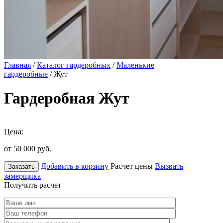
Главная
/
Каталог гардеробных
/
Маленькие
гардеробные
/ Жут
Гардеробная Жут
Цена:
от 50 000
руб.
Добавить в корзину
Расчет цены
Вызвать
Заказать
замерщика
Получить расчет