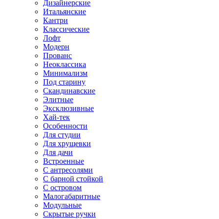
Дизайнерские
Итальянские
Кантри
Классические
Лофт
Модерн
Прованс
Неоклассика
Минимализм
Под старину
Скандинавские
Элитные
Эксклюзивные
Хай-тек
Особенности
Для студии
Для хрущевки
Для дачи
Встроенные
С антресолями
С барной стойкой
С островом
Малогабаритные
Модульные
Скрытые ручки