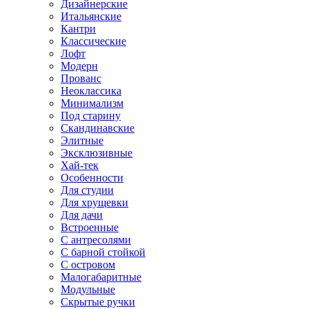
Дизайнерские
Итальянские
Кантри
Классические
Лофт
Модерн
Прованс
Неоклассика
Минимализм
Под старину
Скандинавские
Элитные
Эксклюзивные
Хай-тек
Особенности
Для студии
Для хрущевки
Для дачи
Встроенные
С антресолями
С барной стойкой
С островом
Малогабаритные
Модульные
Скрытые ручки