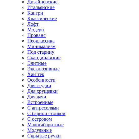
Дизайнерские
Итальянские
Кантри
Классические
Лофт
Модерн
Прованс
Неоклассика
Минимализм
Под старину
Скандинавские
Элитные
Эксклюзивные
Хай-тек
Особенности
Для студии
Для хрущевки
Для дачи
Встроенные
С антресолями
С барной стойкой
С островом
Малогабаритные
Модульные
Скрытые ручки