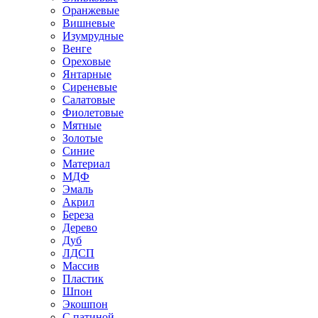
Оранжевые
Вишневые
Изумрудные
Венге
Ореховые
Янтарные
Сиреневые
Салатовые
Фиолетовые
Мятные
Золотые
Синие
Материал
МДФ
Эмаль
Акрил
Береза
Дерево
Дуб
ЛДСП
Массив
Пластик
Шпон
Экошпон
С патиной