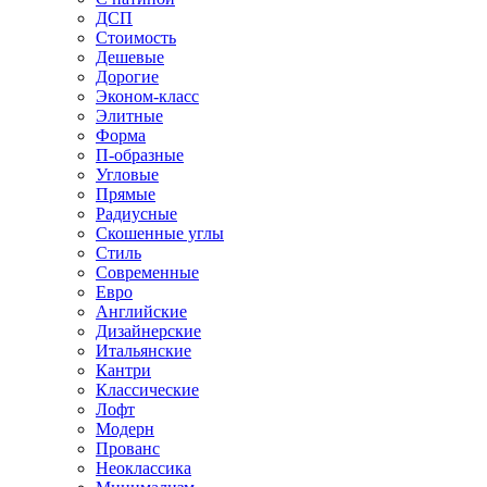
ДСП
Стоимость
Дешевые
Дорогие
Эконом-класс
Элитные
Форма
П-образные
Угловые
Прямые
Радиусные
Скошенные углы
Стиль
Современные
Евро
Английские
Дизайнерские
Итальянские
Кантри
Классические
Лофт
Модерн
Прованс
Неоклассика