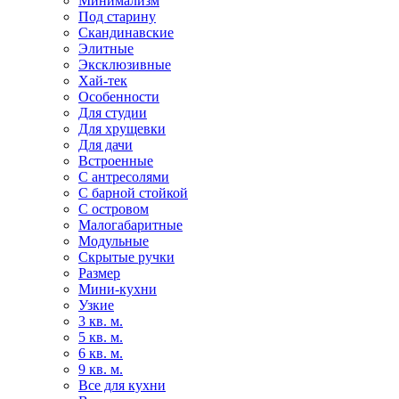
Минимализм
Под старину
Скандинавские
Элитные
Эксклюзивные
Хай-тек
Особенности
Для студии
Для хрущевки
Для дачи
Встроенные
С антресолями
С барной стойкой
С островом
Малогабаритные
Модульные
Скрытые ручки
Размер
Мини-кухни
Узкие
3 кв. м.
5 кв. м.
6 кв. м.
9 кв. м.
Все для кухни