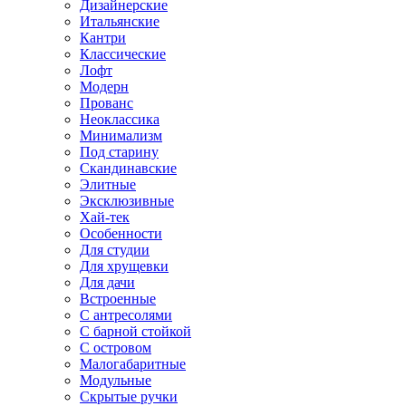
Дизайнерские
Итальянские
Кантри
Классические
Лофт
Модерн
Прованс
Неоклассика
Минимализм
Под старину
Скандинавские
Элитные
Эксклюзивные
Хай-тек
Особенности
Для студии
Для хрущевки
Для дачи
Встроенные
С антресолями
С барной стойкой
С островом
Малогабаритные
Модульные
Скрытые ручки