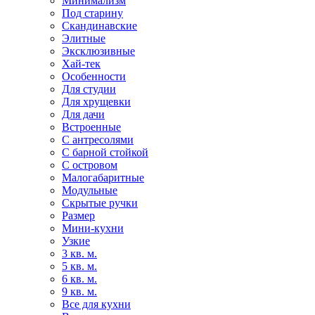
Минимализм
Под старину
Скандинавские
Элитные
Эксклюзивные
Хай-тек
Особенности
Для студии
Для хрущевки
Для дачи
Встроенные
С антресолями
С барной стойкой
С островом
Малогабаритные
Модульные
Скрытые ручки
Размер
Мини-кухни
Узкие
3 кв. м.
5 кв. м.
6 кв. м.
9 кв. м.
Все для кухни