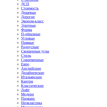
ДСП
Стоимость
Дешевые
Дорогие
Эконом-класс
Элитные
Форма
П-образные
Угловые
Прямые
Радиусные
Скошенные углы
Стиль
Современные
Евро
Английские
Дизайнерские
Итальянские
Кантри
Классические
Лофт
Модерн
Прованс
Неоклассика