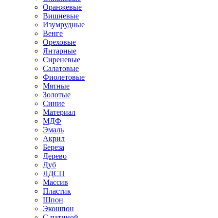
Оранжевые
Вишневые
Изумрудные
Венге
Ореховые
Янтарные
Сиреневые
Салатовые
Фиолетовые
Мятные
Золотые
Синие
Материал
МДФ
Эмаль
Акрил
Береза
Дерево
Дуб
ЛДСП
Массив
Пластик
Шпон
Экошпон
С патиной