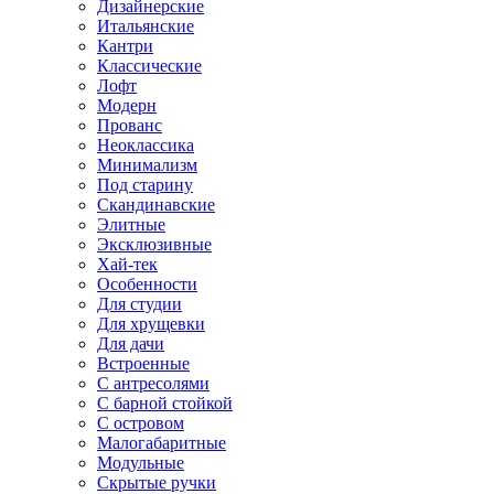
Дизайнерские
Итальянские
Кантри
Классические
Лофт
Модерн
Прованс
Неоклассика
Минимализм
Под старину
Скандинавские
Элитные
Эксклюзивные
Хай-тек
Особенности
Для студии
Для хрущевки
Для дачи
Встроенные
С антресолями
С барной стойкой
С островом
Малогабаритные
Модульные
Скрытые ручки