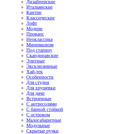
Дизайнерские
Итальянские
Кантри
Классические
Лофт
Модерн
Прованс
Неоклассика
Минимализм
Под старину
Скандинавские
Элитные
Эксклюзивные
Хай-тек
Особенности
Для студии
Для хрущевки
Для дачи
Встроенные
С антресолями
С барной стойкой
С островом
Малогабаритные
Модульные
Скрытые ручки