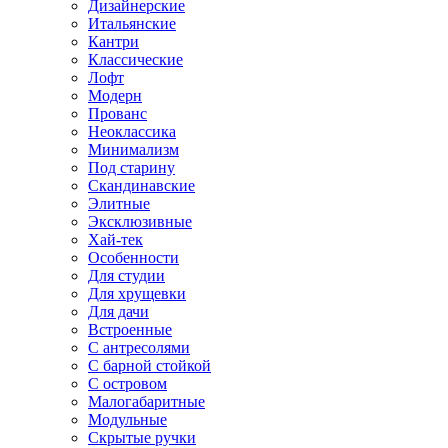
Дизайнерские
Итальянские
Кантри
Классические
Лофт
Модерн
Прованс
Неоклассика
Минимализм
Под старину
Скандинавские
Элитные
Эксклюзивные
Хай-тек
Особенности
Для студии
Для хрущевки
Для дачи
Встроенные
С антресолями
С барной стойкой
С островом
Малогабаритные
Модульные
Скрытые ручки