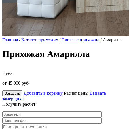
Главная
/
Каталог прихожих
/
Светлые прихожие
/ Амарилла
Прихожая Амарилла
Цена:
от 45 000
руб.
Добавить в корзину
Расчет цены
Вызвать
Заказать
замерщика
Получить расчет