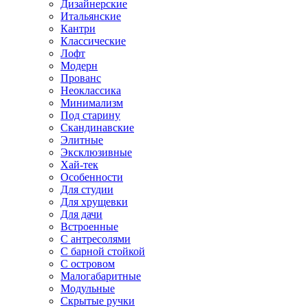
Дизайнерские
Итальянские
Кантри
Классические
Лофт
Модерн
Прованс
Неоклассика
Минимализм
Под старину
Скандинавские
Элитные
Эксклюзивные
Хай-тек
Особенности
Для студии
Для хрущевки
Для дачи
Встроенные
С антресолями
С барной стойкой
С островом
Малогабаритные
Модульные
Скрытые ручки