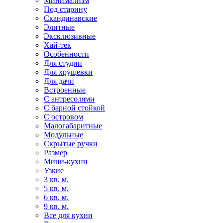
Минимализм
Под старину
Скандинавские
Элитные
Эксклюзивные
Хай-тек
Особенности
Для студии
Для хрущевки
Для дачи
Встроенные
С антресолями
С барной стойкой
С островом
Малогабаритные
Модульные
Скрытые ручки
Размер
Мини-кухни
Узкие
3 кв. м.
5 кв. м.
6 кв. м.
9 кв. м.
Все для кухни