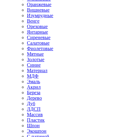
Оранжевые
Вишневые
Изумрудные
Венге
Ореховые
Янтарные
Сиреневые
Салатовые
Фиолетовые
Мятные
Золотые
Синие
Материал
МДФ
Эмаль
Акрил
Береза
Дерево
Дуб
ЛДСП
Массив
Пластик
Шпон
Экошпон
С патиной