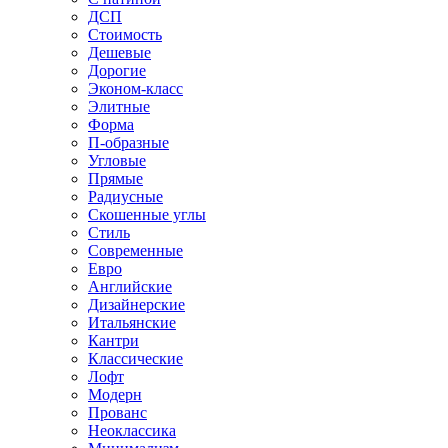
ДСП
Стоимость
Дешевые
Дорогие
Эконом-класс
Элитные
Форма
П-образные
Угловые
Прямые
Радиусные
Скошенные углы
Стиль
Современные
Евро
Английские
Дизайнерские
Итальянские
Кантри
Классические
Лофт
Модерн
Прованс
Неоклассика