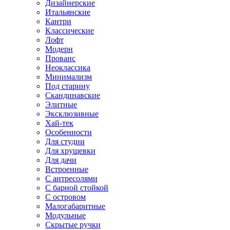
Дизайнерские
Итальянские
Кантри
Классические
Лофт
Модерн
Прованс
Неоклассика
Минимализм
Под старину
Скандинавские
Элитные
Эксклюзивные
Хай-тек
Особенности
Для студии
Для хрущевки
Для дачи
Встроенные
С антресолями
С барной стойкой
С островом
Малогабаритные
Модульные
Скрытые ручки