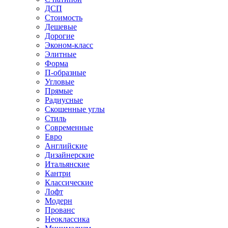
ДСП
Стоимость
Дешевые
Дорогие
Эконом-класс
Элитные
Форма
П-образные
Угловые
Прямые
Радиусные
Скошенные углы
Стиль
Современные
Евро
Английские
Дизайнерские
Итальянские
Кантри
Классические
Лофт
Модерн
Прованс
Неоклассика