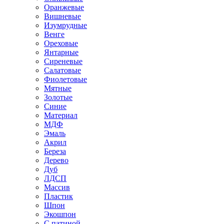
Оранжевые
Вишневые
Изумрудные
Венге
Ореховые
Янтарные
Сиреневые
Салатовые
Фиолетовые
Мятные
Золотые
Синие
Материал
МДФ
Эмаль
Акрил
Береза
Дерево
Дуб
ЛДСП
Массив
Пластик
Шпон
Экошпон
С патиной