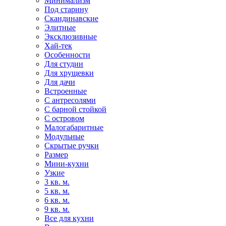
Минимализм
Под старину
Скандинавские
Элитные
Эксклюзивные
Хай-тек
Особенности
Для студии
Для хрущевки
Для дачи
Встроенные
С антресолями
С барной стойкой
С островом
Малогабаритные
Модульные
Скрытые ручки
Размер
Мини-кухни
Узкие
3 кв. м.
5 кв. м.
6 кв. м.
9 кв. м.
Все для кухни