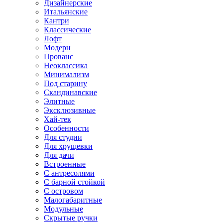
Дизайнерские
Итальянские
Кантри
Классические
Лофт
Модерн
Прованс
Неоклассика
Минимализм
Под старину
Скандинавские
Элитные
Эксклюзивные
Хай-тек
Особенности
Для студии
Для хрущевки
Для дачи
Встроенные
С антресолями
С барной стойкой
С островом
Малогабаритные
Модульные
Скрытые ручки