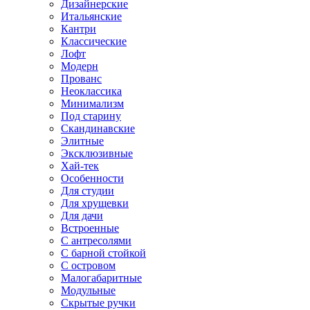
Дизайнерские
Итальянские
Кантри
Классические
Лофт
Модерн
Прованс
Неоклассика
Минимализм
Под старину
Скандинавские
Элитные
Эксклюзивные
Хай-тек
Особенности
Для студии
Для хрущевки
Для дачи
Встроенные
С антресолями
С барной стойкой
С островом
Малогабаритные
Модульные
Скрытые ручки