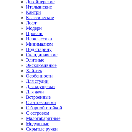
Дизайнерские
Итальянские
Кантри
Классические
Лофт
Модерн
Прованс
Неоклассика
Минимализм
Под старину
Скандинавские
Элитные
Эксклюзивные
Хай-тек
Особенности
Для студии
Для хрущевки
Для дачи
Встроенные
С антресолями
С барной стойкой
С островом
Малогабаритные
Модульные
Скрытые ручки