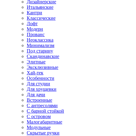
Дизайнерские
Итальянские
Кантри
Классические
Лофт
Модерн
Прованс
Неоклассика
Минимализм
Под старину
Скандинавские
Элитные
Эксклюзивные
Хай-тек
Особенности
Для студии
Для хрущевки
Для дачи
Встроенные
С антресолями
С барной стойкой
С островом
Малогабаритные
Модульные
Скрытые ручки