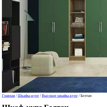
Главная
/
Шкафы-купе
/
Высокие шкафы-купе
/ Белтан