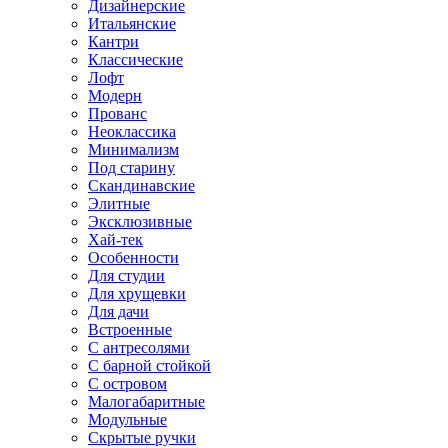
Дизайнерские
Итальянские
Кантри
Классические
Лофт
Модерн
Прованс
Неоклассика
Минимализм
Под старину
Скандинавские
Элитные
Эксклюзивные
Хай-тек
Особенности
Для студии
Для хрущевки
Для дачи
Встроенные
С антресолями
С барной стойкой
С островом
Малогабаритные
Модульные
Скрытые ручки