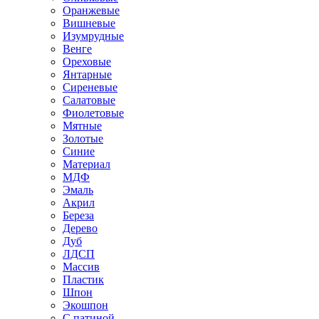
Оранжевые
Вишневые
Изумрудные
Венге
Ореховые
Янтарные
Сиреневые
Салатовые
Фиолетовые
Мятные
Золотые
Синие
Материал
МДФ
Эмаль
Акрил
Береза
Дерево
Дуб
ЛДСП
Массив
Пластик
Шпон
Экошпон
С патиной