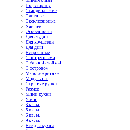
Минимализм
Под старину
Скандинавские
Элитные
Эксклюзивные
Хай-тек
Особенности
Для студии
Для хрущевки
Для дачи
Встроенные
С антресолями
С барной стойкой
С островом
Малогабаритные
Модульные
Скрытые ручки
Размер
Мини-кухни
Узкие
3 кв. м.
5 кв. м.
6 кв. м.
9 кв. м.
Все для кухни