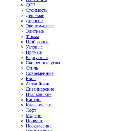
ДСП
Стоимость
Дешевые
Дорогие
Эконом-класс
Элитные
Форма
П-образные
Угловые
Прямые
Радиусные
Скошенные углы
Стиль
Современные
Евро
Английские
Дизайнерские
Итальянские
Кантри
Классические
Лофт
Модерн
Прованс
Неоклассика