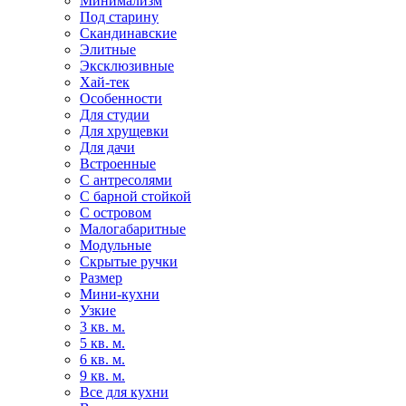
Минимализм
Под старину
Скандинавские
Элитные
Эксклюзивные
Хай-тек
Особенности
Для студии
Для хрущевки
Для дачи
Встроенные
С антресолями
С барной стойкой
С островом
Малогабаритные
Модульные
Скрытые ручки
Размер
Мини-кухни
Узкие
3 кв. м.
5 кв. м.
6 кв. м.
9 кв. м.
Все для кухни