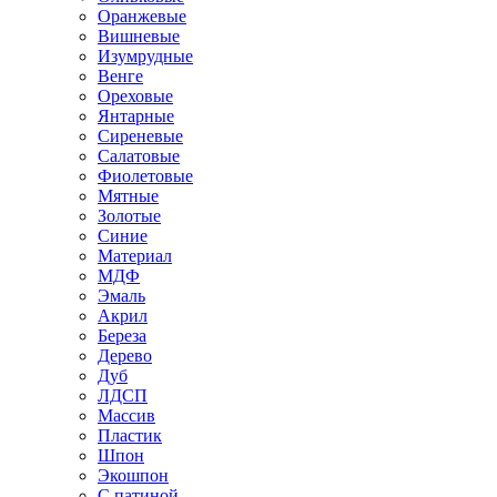
Оранжевые
Вишневые
Изумрудные
Венге
Ореховые
Янтарные
Сиреневые
Салатовые
Фиолетовые
Мятные
Золотые
Синие
Материал
МДФ
Эмаль
Акрил
Береза
Дерево
Дуб
ЛДСП
Массив
Пластик
Шпон
Экошпон
С патиной