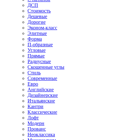
ДСП
Стоимость
Дешевые
Дорогие
Эконом-класс
Элитные
Форма
П-образные
Угловые
Прямые
Радиусные
Скошенные углы
Стиль
Современные
Евро
Английские
Дизайнерские
Итальянские
Кантри
Классические
Лофт
Модерн
Прованс
Неоклассика