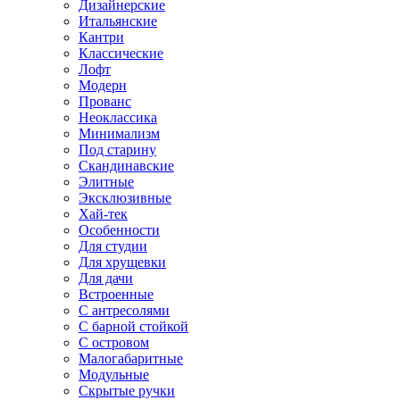
Дизайнерские
Итальянские
Кантри
Классические
Лофт
Модерн
Прованс
Неоклассика
Минимализм
Под старину
Скандинавские
Элитные
Эксклюзивные
Хай-тек
Особенности
Для студии
Для хрущевки
Для дачи
Встроенные
С антресолями
С барной стойкой
С островом
Малогабаритные
Модульные
Скрытые ручки