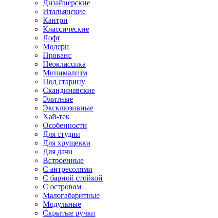
Дизайнерские
Итальянские
Кантри
Классические
Лофт
Модерн
Прованс
Неоклассика
Минимализм
Под старину
Скандинавские
Элитные
Эксклюзивные
Хай-тек
Особенности
Для студии
Для хрущевки
Для дачи
Встроенные
С антресолями
С барной стойкой
С островом
Малогабаритные
Модульные
Скрытые ручки