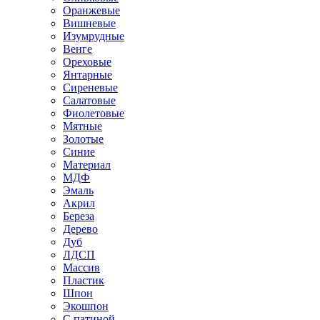
Оранжевые
Вишневые
Изумрудные
Венге
Ореховые
Янтарные
Сиреневые
Салатовые
Фиолетовые
Мятные
Золотые
Синие
Материал
МДФ
Эмаль
Акрил
Береза
Дерево
Дуб
ЛДСП
Массив
Пластик
Шпон
Экошпон
С патиной