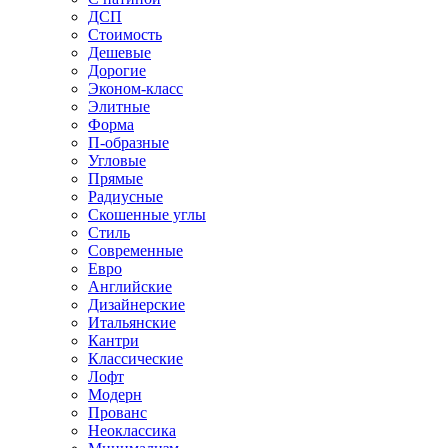
ДСП
Стоимость
Дешевые
Дорогие
Эконом-класс
Элитные
Форма
П-образные
Угловые
Прямые
Радиусные
Скошенные углы
Стиль
Современные
Евро
Английские
Дизайнерские
Итальянские
Кантри
Классические
Лофт
Модерн
Прованс
Неоклассика