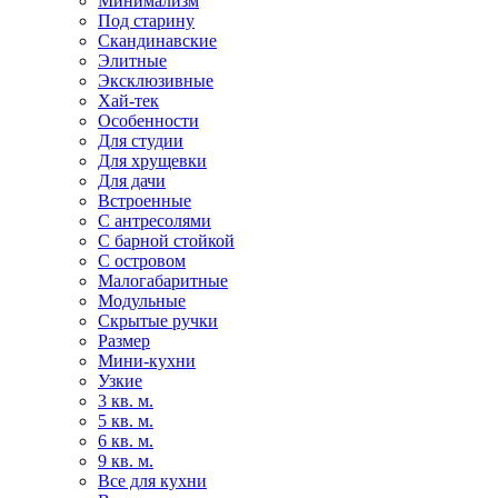
Минимализм
Под старину
Скандинавские
Элитные
Эксклюзивные
Хай-тек
Особенности
Для студии
Для хрущевки
Для дачи
Встроенные
С антресолями
С барной стойкой
С островом
Малогабаритные
Модульные
Скрытые ручки
Размер
Мини-кухни
Узкие
3 кв. м.
5 кв. м.
6 кв. м.
9 кв. м.
Все для кухни