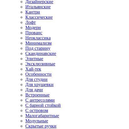
Дизайнерские
Итальянские
Кантри
Классические
Лофт
Модерн
Прованс
Неоклассика
Минимализм
Под старину
Скандинавские
Элитные
Эксклюзивные
Хай-тек
Особенности
Для студии
Для хрущевки
Для дачи
Встроенные
С антресолями
С барной стойкой
С островом
Малогабаритные
Модульные
Скрытые ручки