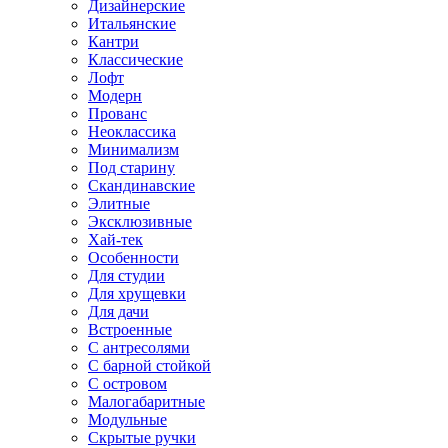
Дизайнерские
Итальянские
Кантри
Классические
Лофт
Модерн
Прованс
Неоклассика
Минимализм
Под старину
Скандинавские
Элитные
Эксклюзивные
Хай-тек
Особенности
Для студии
Для хрущевки
Для дачи
Встроенные
С антресолями
С барной стойкой
С островом
Малогабаритные
Модульные
Скрытые ручки