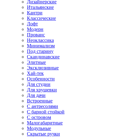
Дизайнерские
Итальянские
Кантри
Классические
Лофт
Модерн
Прованс
Неоклассика
Минимализм
Под старину
Скандинавские
Элитные
Эксклюзивные
Хай-тек
Особенности
Для студии
Для хрущевки
Для дачи
Встроенные
С антресолями
С барной стойкой
С островом
Малогабаритные
Модульные
Скрытые ручки