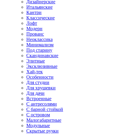
Дизайнерские
Итальянские
Кантри
Классические
Лофт
Модерн
Прованс
Неоклассика
Минимализм
Под старину
Скандинавские
Элитные
Эксклюзивные
Хай-тек
Особенности
Для студии
Для хрущевки
Для дачи
Встроенные
С антресолями
С барной стойкой
С островом
Малогабаритные
Модульные
Скрытые ручки