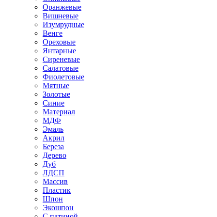
Оранжевые
Вишневые
Изумрудные
Венге
Ореховые
Янтарные
Сиреневые
Салатовые
Фиолетовые
Мятные
Золотые
Синие
Материал
МДФ
Эмаль
Акрил
Береза
Дерево
Дуб
ЛДСП
Массив
Пластик
Шпон
Экошпон
С патиной