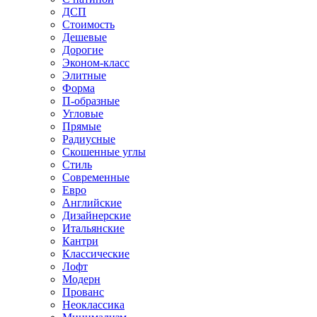
ДСП
Стоимость
Дешевые
Дорогие
Эконом-класс
Элитные
Форма
П-образные
Угловые
Прямые
Радиусные
Скошенные углы
Стиль
Современные
Евро
Английские
Дизайнерские
Итальянские
Кантри
Классические
Лофт
Модерн
Прованс
Неоклассика