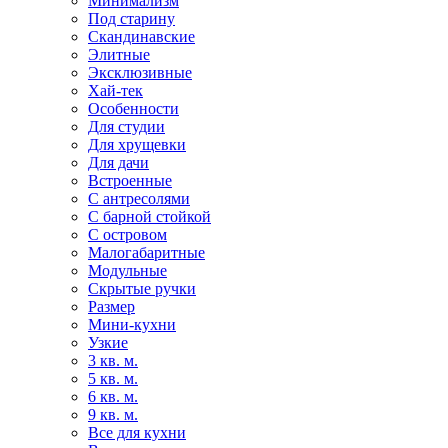
Минимализм
Под старину
Скандинавские
Элитные
Эксклюзивные
Хай-тек
Особенности
Для студии
Для хрущевки
Для дачи
Встроенные
С антресолями
С барной стойкой
С островом
Малогабаритные
Модульные
Скрытые ручки
Размер
Мини-кухни
Узкие
3 кв. м.
5 кв. м.
6 кв. м.
9 кв. м.
Все для кухни