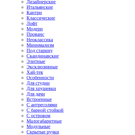
Дизайнерские
Итальянские
Кантри
Классические
Лофт
Модерн
Прованс
Неоклассика
Минимализм
Под старину
Скандинавские
Элитные
Эксклюзивные
Хай-тек
Особенности
Для студии
Для хрущевки
Для дачи
Встроенные
С антресолями
С барной стойкой
С островом
Малогабаритные
Модульные
Скрытые ручки