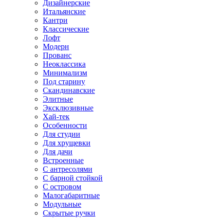
Дизайнерские
Итальянские
Кантри
Классические
Лофт
Модерн
Прованс
Неоклассика
Минимализм
Под старину
Скандинавские
Элитные
Эксклюзивные
Хай-тек
Особенности
Для студии
Для хрущевки
Для дачи
Встроенные
С антресолями
С барной стойкой
С островом
Малогабаритные
Модульные
Скрытые ручки