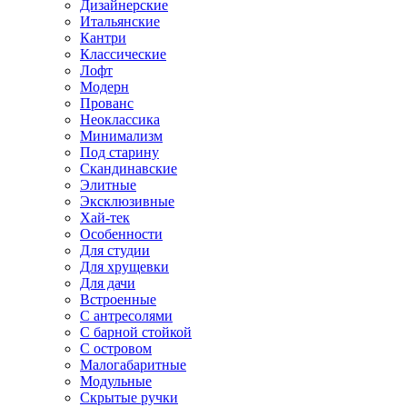
Дизайнерские
Итальянские
Кантри
Классические
Лофт
Модерн
Прованс
Неоклассика
Минимализм
Под старину
Скандинавские
Элитные
Эксклюзивные
Хай-тек
Особенности
Для студии
Для хрущевки
Для дачи
Встроенные
С антресолями
С барной стойкой
С островом
Малогабаритные
Модульные
Скрытые ручки