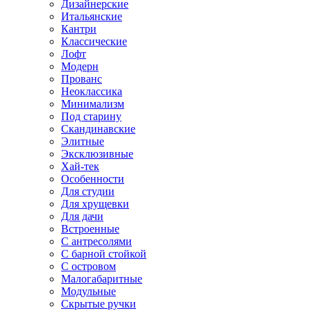
Дизайнерские
Итальянские
Кантри
Классические
Лофт
Модерн
Прованс
Неоклассика
Минимализм
Под старину
Скандинавские
Элитные
Эксклюзивные
Хай-тек
Особенности
Для студии
Для хрущевки
Для дачи
Встроенные
С антресолями
С барной стойкой
С островом
Малогабаритные
Модульные
Скрытые ручки