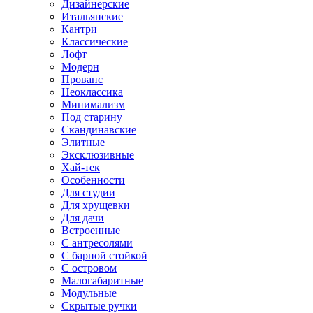
Дизайнерские
Итальянские
Кантри
Классические
Лофт
Модерн
Прованс
Неоклассика
Минимализм
Под старину
Скандинавские
Элитные
Эксклюзивные
Хай-тек
Особенности
Для студии
Для хрущевки
Для дачи
Встроенные
С антресолями
С барной стойкой
С островом
Малогабаритные
Модульные
Скрытые ручки