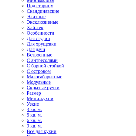
Минимализм
Под старину
Скандинавские
Элитные
Эксклюзивные
Хай-тек
Особенности
Для студии
Для хрущевки
Для дачи
Встроенные
С антресолями
С барной стойкой
С островом
Малогабаритные
Модульные
Скрытые ручки
Размер
Мини-кухни
Узкие
3 кв. м.
5 кв. м.
6 кв. м.
9 кв. м.
Все для кухни