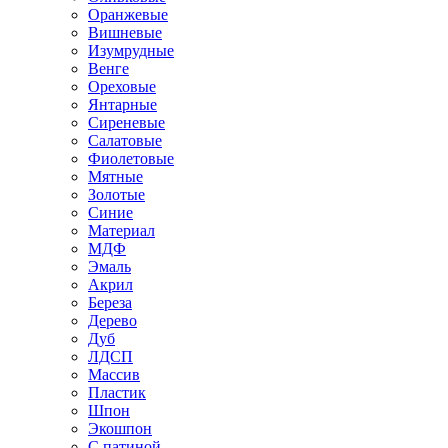
Оранжевые
Вишневые
Изумрудные
Венге
Ореховые
Янтарные
Сиреневые
Салатовые
Фиолетовые
Мятные
Золотые
Синие
Материал
МДФ
Эмаль
Акрил
Береза
Дерево
Дуб
ЛДСП
Массив
Пластик
Шпон
Экошпон
С патиной