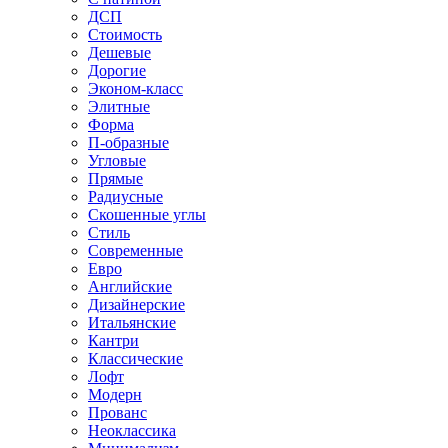
ДСП
Стоимость
Дешевые
Дорогие
Эконом-класс
Элитные
Форма
П-образные
Угловые
Прямые
Радиусные
Скошенные углы
Стиль
Современные
Евро
Английские
Дизайнерские
Итальянские
Кантри
Классические
Лофт
Модерн
Прованс
Неоклассика