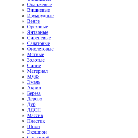
Оранжевые
Вишневые
Изумрудные
Венге
Ореховые
Янтарные
Сиреневые
Салатовые
Фиолетовые
Мятные
Золотые
Синие
Материал
МДФ
Эмаль
Акрил
Береза
Дерево
Дуб
ЛДСП
Массив
Пластик
Шпон
Экошпон
С патиной