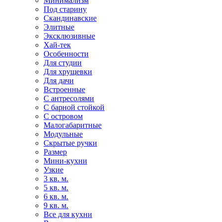
Минимализм
Под старину
Скандинавские
Элитные
Эксклюзивные
Хай-тек
Особенности
Для студии
Для хрущевки
Для дачи
Встроенные
С антресолями
С барной стойкой
С островом
Малогабаритные
Модульные
Скрытые ручки
Размер
Мини-кухни
Узкие
3 кв. м.
5 кв. м.
6 кв. м.
9 кв. м.
Все для кухни