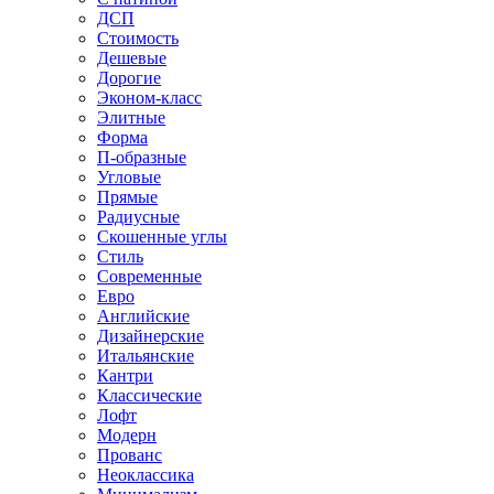
ДСП
Стоимость
Дешевые
Дорогие
Эконом-класс
Элитные
Форма
П-образные
Угловые
Прямые
Радиусные
Скошенные углы
Стиль
Современные
Евро
Английские
Дизайнерские
Итальянские
Кантри
Классические
Лофт
Модерн
Прованс
Неоклассика