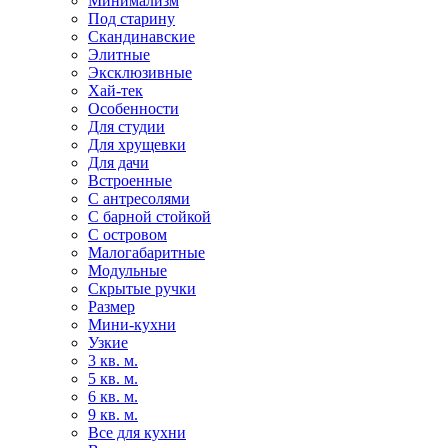
Минимализм
Под старину
Скандинавские
Элитные
Эксклюзивные
Хай-тек
Особенности
Для студии
Для хрущевки
Для дачи
Встроенные
С антресолями
С барной стойкой
С островом
Малогабаритные
Модульные
Скрытые ручки
Размер
Мини-кухни
Узкие
3 кв. м.
5 кв. м.
6 кв. м.
9 кв. м.
Все для кухни