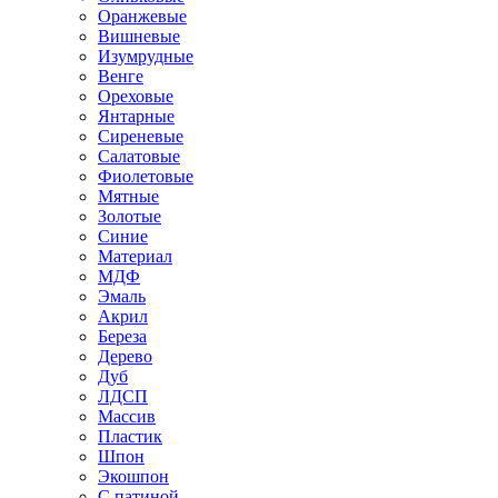
Оранжевые
Вишневые
Изумрудные
Венге
Ореховые
Янтарные
Сиреневые
Салатовые
Фиолетовые
Мятные
Золотые
Синие
Материал
МДФ
Эмаль
Акрил
Береза
Дерево
Дуб
ЛДСП
Массив
Пластик
Шпон
Экошпон
С патиной