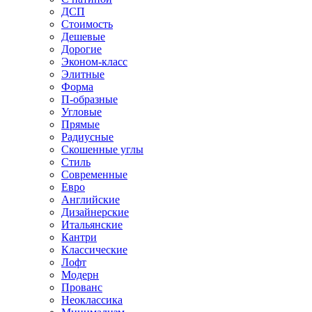
ДСП
Стоимость
Дешевые
Дорогие
Эконом-класс
Элитные
Форма
П-образные
Угловые
Прямые
Радиусные
Скошенные углы
Стиль
Современные
Евро
Английские
Дизайнерские
Итальянские
Кантри
Классические
Лофт
Модерн
Прованс
Неоклассика