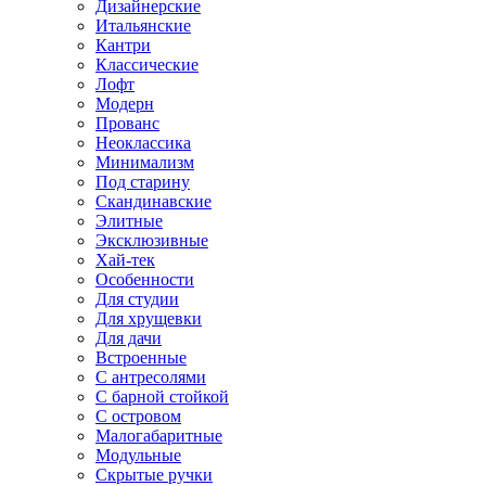
Дизайнерские
Итальянские
Кантри
Классические
Лофт
Модерн
Прованс
Неоклассика
Минимализм
Под старину
Скандинавские
Элитные
Эксклюзивные
Хай-тек
Особенности
Для студии
Для хрущевки
Для дачи
Встроенные
С антресолями
С барной стойкой
С островом
Малогабаритные
Модульные
Скрытые ручки