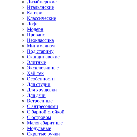
Дизайнерские
Итальянские
Кантри
Классические
Лофт
Модерн
Прованс
Неоклассика
Минимализм
Под старину
Скандинавские
Элитные
Эксклюзивные
Хай-тек
Особенности
Для студии
Для хрущевки
Для дачи
Встроенные
С антресолями
С барной стойкой
С островом
Малогабаритные
Модульные
Скрытые ручки